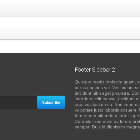
Footer Sidebar 2
Quisque mattis molestie quam, a
purus dapibus vel. Vestibulum soll
tincidunt nibh eget pharetra. Do
interdum velit massa, tincidunt a
Subscribe
eros vestibulum eu. Sed imperdie
vulputate justo lobortis posuere. 
fermentum bibendum tortor eget
Curabitur sed enim eu lorem pre
semper. Duis id dignissim magna