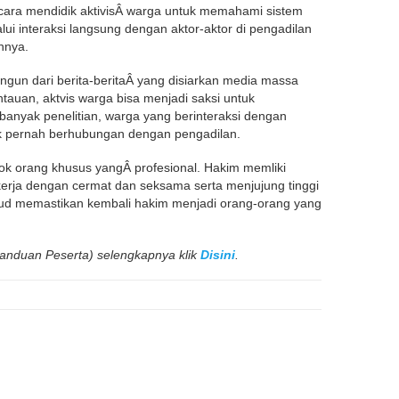
ara mendidik aktivisÂ warga untuk memahami sistem
i interaksi langsung dengan aktor-aktor di pengadilan
nnya.
angun dari berita-beritaÂ yang disiarkan media massa
ntauan, aktvis warga bisa menjadi saksi untuk
nyak penelitian, warga yang berinteraksi dengan
tak pernah berhubungan dengan pengadilan.
ok orang khusus yangÂ profesional. Hakim memliki
erja dengan cermat dan seksama serta menjujung tinggi
ud memastikan kembali hakim menjadi orang-orang yang
Panduan Peserta) selengkapnya klik
Disini
.