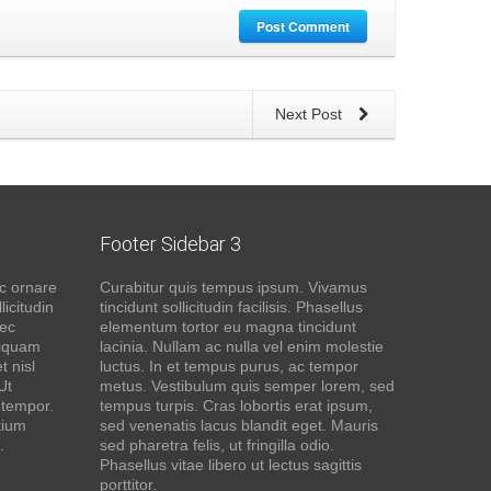
Post Comment
Next Post
Footer Sidebar 3
c ornare
Curabitur quis tempus ipsum. Vivamus
icitudin
tincidunt sollicitudin facilisis. Phasellus
nec
elementum tortor eu magna tincidunt
liquam
lacinia. Nullam ac nulla vel enim molestie
t nisl
luctus. In et tempus purus, ac tempor
Ut
metus. Vestibulum quis semper lorem, sed
 tempor.
tempus turpis. Cras lobortis erat ipsum,
tium
sed venenatis lacus blandit eget. Mauris
.
sed pharetra felis, ut fringilla odio.
Phasellus vitae libero ut lectus sagittis
porttitor.