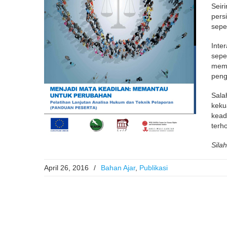
Seir
pers
sepe
Inte
sepe
memb
peng
Sala
keku
kead
terh
Sila
April 26, 2016
/
Bahan Ajar
,
Publikasi