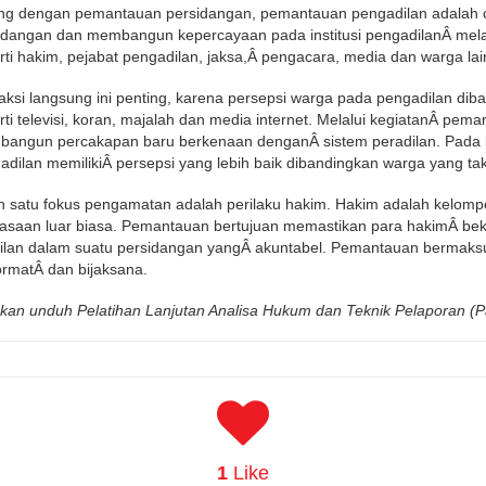
ing dengan pemantauan persidangan, pemantauan pengadilan adalah c
idangan dan membangun kepercayaan pada institusi pengadilanÂ melalu
rti hakim, pejabat pengadilan, jaksa,Â pengacara, media dan warga lai
raksi langsung ini penting, karena persepsi warga pada pengadilan dib
rti televisi, koran, majalah dan media internet. Melalui kegiatanÂ pema
angun percakapan baru berkenaan denganÂ sistem peradilan. Pada ba
adilan memilikiÂ persepsi yang lebih baik dibandingkan warga yang 
h satu fokus pengamatan adalah perilaku hakim. Hakim adalah kelomp
asaan luar biasa. Pemantauan bertujuan memastikan para hakimÂ bek
ilan dalam suatu persidangan yangÂ akuntabel. Pemantauan bermaks
ormatÂ dan bijaksana.
hkan unduh Pelatihan Lanjutan Analisa Hukum dan Teknik Pelaporan (
1
Like