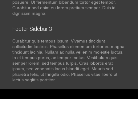
posuere. Ut fermentum bibendum tortor eget tempor.
Curabitur sed enim eu lorem pretium semper. Duis id
dignissim magna.
Footer Sidebar 3
Curabitur quis tempus ipsum. Vivamus tincidunt
sollicitudin facilisis. Phasellus elementum tortor eu magna
tincidunt lacinia. Nullam ac nulla vel enim molestie luctus.
In et tempus purus, ac tempor metus. Vestibulum quis
semper lorem, sed tempus turpis. Cras lobortis erat
ipsum, sed venenatis lacus blandit eget. Mauris sed
pharetra felis, ut fringilla odio. Phasellus vitae libero ut
lectus sagittis porttitor.