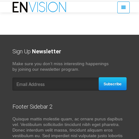
Sign Up
Newsletter
Make sure you don’t miss interesting happenings
by joining our newsletter program.
Subscribe
Footer Sidebar 2
Quisque mattis molestie quam, ac ornare purus dapibus
vel. Vestibulum sollicitudin tincidunt nibh eget pharetra.
Donec interdum velit massa, tincidunt aliquam eros
vestibulum eu. Sed imperdiet nisl vulputate justo lobortis